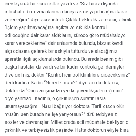
inceleyerek bir sürü notlar yazdı ve “Siz biraz dışarıda
istirahat edin, uzmanlarıma danışarak ne yapılacağına karar
vereceğim.” diye süre istedi. Çıktık bekledik ve sonuç olarak
“işlem yapılmayacağına, açıkta ve sıklıkla kontrol
edileceğine dair karar aldıklarını, sürece göre müdahaleye
karar vereceklerine” dair anlatımda bulundu, bizzat kendi
alçı odasına gelerek bir askıyla tutturdu ve alacağımız
aparatla ilgili açıklamalarda bulundu. Bu arada benim gibi
başka hastalar da vardı ve bir kadın kontrola gel demişler
diye gelmiş, doktor “Kontrol için polikliniklere gideceksiniz”
dedi kadına. Kadın “Nerede orası?” diye sordu doktora,
doktor da “Onu danışmadan ya da güvenlikçiden öğrenin”
diye yanıtladı. Kadının, o çirkinleşen suratını asla
unutmayacağım… Nasıl bağırıyor doktora “Tarif etsen ölür
müsün, sen burada ne işe yarıyorsun?” türü terbiyesiz
sözler ve davranışlar. Millet orada acil müdahale bekliyor, o
çirkinlik ve terbiyesizlik peşinde. Hatta doktorun eliyle kısa