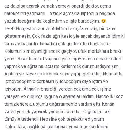
az da olsa açarak yemek yemeyi önerdi doktor, açma
hareketleri yapmamı… Azıcık açmakla laptopun başında
yazabileceğimi de keşfettim ve işte buradayım.
Evet! Gerçekten zor ve Allah’ım tez şifa versin, bir daha
göstermesin. Çok fazla ağrı kesiciyle ancak dayanabildim ki
tümüyle başarılı olamadığı çok günler oldu başlarında.
Kolumun simsiyahlığı ancak geçiyor, ufak morluklara bıraktı
yerini. Biraz hareket yapınca yine ağrıyor ama o hareketleri
yapmak ve ağrısına, acısına katlanmak durumundaymışım.
Alphan ve Neşe ilikli kemik suyu yapıp getirdiler. Normalde
içmeyeceğim o çorbaları iyileşeceğim diye içtim ve
içiyorum. Alihan’ın önerdiği yerden çok ama çok işime
yarayan ve oldukça uyguna o aparatları aldım. Hande iki kez
temizlenerek, üstümü değiştirmeme yardım etti. Kenan
zaten yemek yaparak yardımcı olurdu… O günden beri
tümüyle üstlendi. Hepsine çok teşekkür ediyorum.
Doktorlara, sağlık çalışanlarına ayrıca teşekkürlerimi