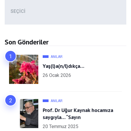
SEÇICI
Son Gönderiler
ANILAR
Yaş(l)a(n/l)dıkça…
26 Ocak 2026
ANILAR
Prof. Dr Uğur Kaynak hocamıza
saygıyla… “Sayın
20 Temmuz 2025