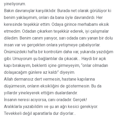
yineliyorum.
Bakın davranışlar karşılıklıdır. Burada net olarak görülüyor ki
benim yaklaşımım, onları da bana öyle davrandırdı. Her
keresinde teşekkür ettim. Odaya girince merhabamı eksik
etmedim. Odadan çıkarken teşekkür ederek, iyi çalışmalar
diledim. Benim canım yanıyor, sarı odada canı yanan bir dolu
insan var ve gerçekten onlara yetişmeye çabalıyorlar.
Önümüzdeki hafta bir kontrolüm daha var, yukarıda yazdığım
gibi. Umuyorum şu bağlantılar da çıkacak… Haydi bir açık
kapı bırakayım, beklenti içine girmeyeyim, “onlar olmadan
dolaşacağım günlere az kaldı” diyeyim.
Allah dermansız dert vermesin, hastane kapılarına
düşürmesin, onların eksikliğini de göstermesin. Bu da
yıllardır yineleyerek ettiğim dualardandır.
İnsanın neresi acıyorsa, canı oradadır. Gerçek!
Aralıklarla yazabildim ve şu an ağrı kesici gerekiyor.
Tevekkeli değil aparatlarla dur diyorlar…