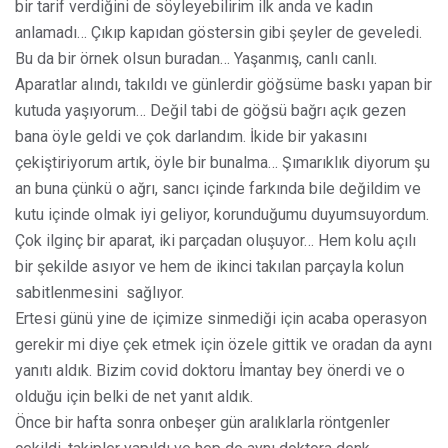
bir tarif verdiğini de söyleyebilirim ilk anda ve kadın
anlamadı… Çıkıp kapıdan göstersin gibi şeyler de geveledi.
Bu da bir örnek olsun buradan… Yaşanmış, canlı canlı.
Aparatlar alındı, takıldı ve günlerdir göğsüme baskı yapan bir
kutuda yaşıyorum… Değil tabi de göğsü bağrı açık gezen
bana öyle geldi ve çok darlandım. İkide bir yakasını
çekiştiriyorum artık, öyle bir bunalma… Şımarıklık diyorum şu
an buna çünkü o ağrı, sancı içinde farkında bile değildim ve
kutu içinde olmak iyi geliyor, korunduğumu duyumsuyordum.
Çok ilginç bir aparat, iki parçadan oluşuyor… Hem kolu açılı
bir şekilde asıyor ve hem de ikinci takılan parçayla kolun
sabitlenmesini
sağlıyor.
Ertesi günü yine de içimize sinmediği için acaba operasyon
gerekir mi diye çek etmek için özele gittik ve oradan da aynı
yanıtı aldık. Bizim covid doktoru İmantay bey önerdi ve o
olduğu için belki de net yanıt aldık.
Önce bir hafta sonra onbeşer gün aralıklarla röntgenler