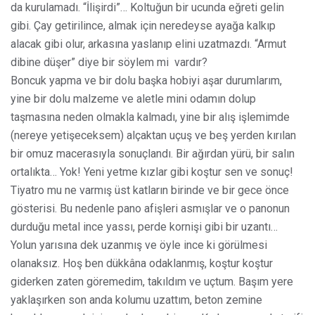
da kurulamadı. “İlişirdi”… Koltuğun bir ucunda eğreti gelin
gibi. Çay getirilince, almak için neredeyse ayağa kalkıp
alacak gibi olur, arkasına yaslanıp elini uzatmazdı. “Armut
dibine düşer” diye bir söylem mi
vardır?
Boncuk yapma ve bir dolu başka hobiyi aşar durumlarım,
yine bir dolu malzeme ve aletle mini odamın dolup
taşmasına neden olmakla kalmadı, yine bir alış işlemimde
(nereye yetişeceksem) alçaktan uçuş ve beş yerden kırılan
bir omuz macerasıyla sonuçlandı. Bir ağırdan yürü, bir salın
ortalıkta… Yok! Yeni yetme kızlar gibi koştur sen ve sonuç!
Tiyatro mu ne varmış üst katların birinde ve bir gece önce
gösterisi. Bu nedenle pano afişleri asmışlar ve o panonun
durduğu metal ince yassı, perde kornişi gibi bir uzantı…
Yolun yarısına dek uzanmış ve öyle ince ki görülmesi
olanaksız. Hoş ben dükkâna odaklanmış, koştur koştur
giderken zaten göremedim, takıldım ve uçtum. Başım yere
yaklaşırken son anda kolumu uzattım, beton zemine