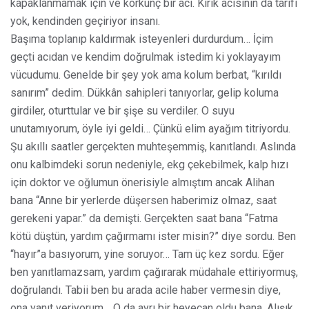
kapaklanmamak için ve korkunç bir acı. Kırık acısının da tarifi
yok, kendinden geçiriyor insanı.
Başıma toplanıp kaldırmak isteyenleri durdurdum… İçim
geçti acıdan ve kendim doğrulmak istedim ki yoklayayım
vücudumu. Genelde bir şey yok ama kolum berbat, “kırıldı
sanırım” dedim. Dükkân sahipleri tanıyorlar, gelip koluma
girdiler, oturttular ve bir şişe su verdiler. O suyu
unutamıyorum, öyle iyi geldi… Çünkü elim ayağım titriyordu.
Şu akıllı saatler gerçekten muhteşemmiş, kanıtlandı. Aslında
onu kalbimdeki sorun nedeniyle, ekg çekebilmek, kalp hızı
için doktor ve oğlumun önerisiyle almıştım ancak Alihan
bana “Anne bir yerlerde düşersen haberimiz olmaz, saat
gerekeni yapar.” da demişti. Gerçekten saat bana “Fatma
kötü düştün, yardım çağırmamı ister misin?” diye sordu. Ben
“hayır”a basıyorum, yine soruyor… Tam üç kez sordu. Eğer
ben yanıtlamazsam, yardım çağırarak müdahale ettiriyormuş,
doğrulandı. Tabii ben bu arada acile haber vermesin diye,
ona yanıt veriyorum… O da ayrı bir heyecan oldu bana. Alışık