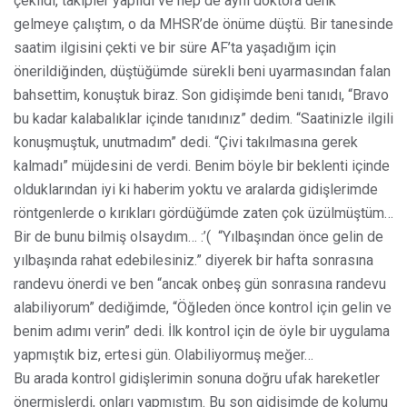
çekildi, takipler yapıldı ve hep de aynı doktora denk
gelmeye çalıştım, o da MHSR’de önüme düştü. Bir tanesinde
saatim ilgisini çekti ve bir süre AF’ta yaşadığım için
önerildiğinden, düştüğümde sürekli beni uyarmasından falan
bahsettim, konuştuk biraz. Son gidişimde beni tanıdı, “Bravo
bu kadar kalabalıklar içinde tanıdınız” dedim. “Saatinizle ilgili
konuşmuştuk, unutmadım” dedi. “Çivi takılmasına gerek
kalmadı” müjdesini de verdi. Benim böyle bir beklenti içinde
olduklarından iyi ki haberim yoktu ve aralarda gidişlerimde
röntgenlerde o kırıkları gördüğümde zaten çok üzülmüştüm…
Bir de bunu bilmiş olsaydım… :’(
“Yılbaşından önce gelin de
yılbaşında rahat edebilesiniz.” diyerek bir hafta sonrasına
randevu önerdi ve ben “ancak onbeş gün sonrasına randevu
alabiliyorum” dediğimde, “Öğleden önce kontrol için gelin ve
benim adımı verin” dedi. İlk kontrol için de öyle bir uygulama
yapmıştık biz, ertesi gün. Olabiliyormuş meğer…
Bu arada kontrol gidişlerimin sonuna doğru ufak hareketler
önermişlerdi, onları yapmıştım. Bu son gidişimde de kolumu