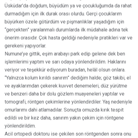
Üsküdar’da doğdum, büyüdüm ya ve çocukluğumda da rahat
durmadığım için ilk durak orası olurdu. Gerçi çocuklarım
büyürken özele götürdüm ve pişmanlıklar yaşadığım için
“gerçekten” yaralanmalı durumlarda ilk müdahale adına tek
önerim orasıdır. Çok hasta geldiği nedeniyle pratikleri var ve
gerekeni yapıyorlar.
Numune’ye gittik, eşim arabayı park edip gelene dek ben
işlemlerimi yaptım ve sarı odaya yönlendirildim. Haklarını
veriyor ve teşekkür ediyorum buradan, helâl olsun onlara.
“Yalnızca kolum kırıldı sanırım” dediğim halde; göz takibi, el
ve ayaklarımdan çekerek kuvvet denemeleri, düz yürütme
ve benzeri daha bir dolu gözlem muayeneleri yaptılar ve
tomografi, röntgen çekimlerine yönlendirdiler. Yaş nedeniyle
omurlarımı dahi atlamadılar. Sonuçta omuzda kırık tespit
edildi ve bir kez daha, sanırım yakın çekim için röntgene
yönlendirildim.
Acil ortopedi doktoru ise çekilen son röntgenden sonra onu