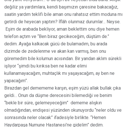
değiliz ya yardımlara, kendi başımızın çaresine bakacağız,
saatin yardım teklifi bile aman onu rahatsız ettim moduna mı
getirdi de heyecan yaptım? İflâh olunmaz durumlar… Neyse.
Eşim de arabada bekliyor, aman beklettim onu diye hemen
telefon açtım ve “Ben biraz gecikeceğim, düştüm de.”
dedim. Ayağa kalkacak gücü de bulamadım, bu arada
dizimde de zedelenme ve akan kan varmış, ben onu
göremedim bile kolumun acısından. Bir yandan aklım sürekli
işliyor “şimdi bu kırıksa ben ne kadar elimi
kullanamayacağım, muhtaçlık mı yaşayacağım, ay ben ne
yapacağım”.
Birazdan gel demememe karşın, eşim yüzü allak bullak çıka
geldi… Onun da düşme derecesini bilemediği ve benim
“bekle bir süre, gelemeyeceğim”
dememe alışkın
olmadığından, endişesi yüzünden okunuyordu “neler oldu ve
sonrasında neler olacak” ifadesiyle birlikte. “Hemen
Haydarpaşa Numune Hastanesi’ne gidelim” dedim.