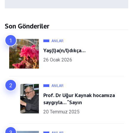
Son Gönderiler
ANILAR
Yaş(l)a(n/l)dıkça…
26 Ocak 2026
ANILAR
Prof. Dr Uğur Kaynak hocamıza
saygıyla… “Sayın
20 Temmuz 2025
ANILAR