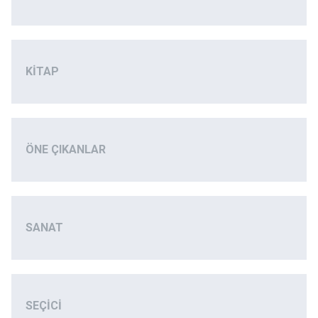
KITAP
ÖNE ÇIKANLAR
SANAT
SEÇICI