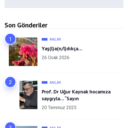
Son Gönderiler
ANILAR
Yaş(l)a(n/l)dıkça…
26 Ocak 2026
ANILAR
Prof. Dr Uğur Kaynak hocamıza
saygıyla… “Sayın
20 Temmuz 2025
ANILAR