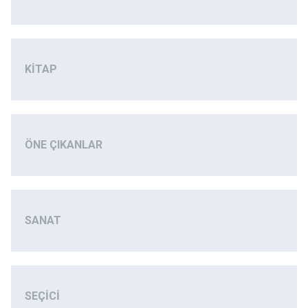
KITAP
ÖNE ÇIKANLAR
SANAT
SEÇICI