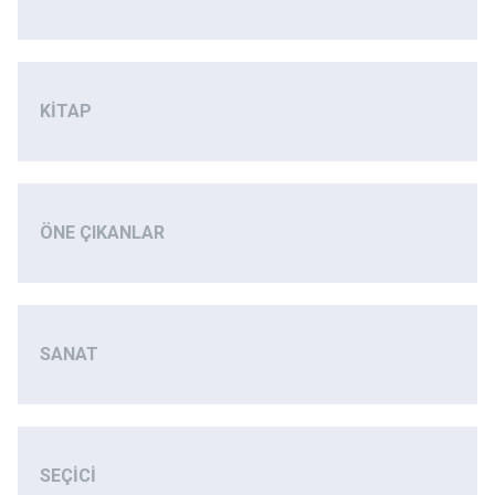
KITAP
ÖNE ÇIKANLAR
SANAT
SEÇICI