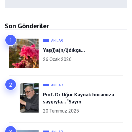
Son Gönderiler
ANILAR
Yaş(l)a(n/l)dıkça…
26 Ocak 2026
ANILAR
Prof. Dr Uğur Kaynak hocamıza
saygıyla… “Sayın
20 Temmuz 2025
ANILAR