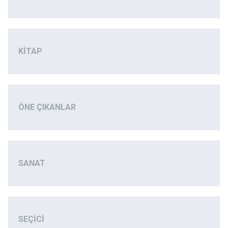
KITAP
ÖNE ÇIKANLAR
SANAT
SEÇICI