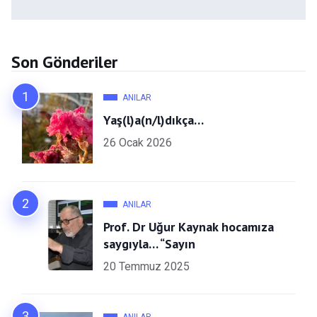
Son Gönderiler
ANILAR
Yaş(l)a(n/l)dıkça…
26 Ocak 2026
ANILAR
Prof. Dr Uğur Kaynak hocamıza
saygıyla… “Sayın
20 Temmuz 2025
ANILAR