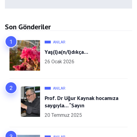
Son Gönderiler
ANILAR
Yaş(l)a(n/l)dıkça…
26 Ocak 2026
ANILAR
Prof. Dr Uğur Kaynak hocamıza
saygıyla… “Sayın
20 Temmuz 2025
ANILAR