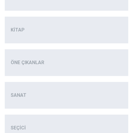
KITAP
ÖNE ÇIKANLAR
SANAT
SEÇICI