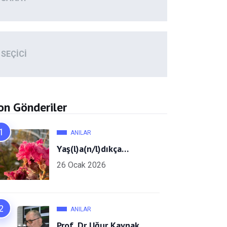
SEÇICI
on Gönderiler
ANILAR
Yaş(l)a(n/l)dıkça…
26 Ocak 2026
ANILAR
Prof. Dr Uğur Kaynak