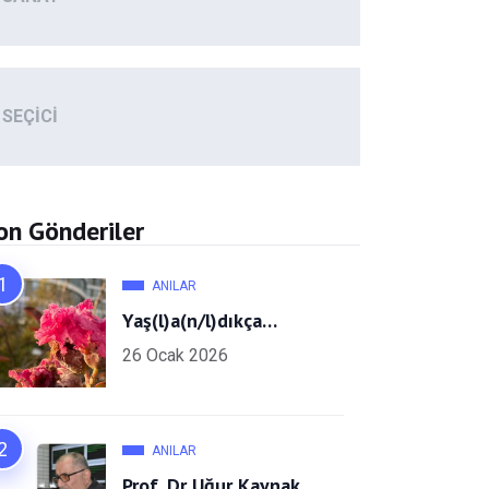
SEÇICI
on Gönderiler
ANILAR
Yaş(l)a(n/l)dıkça…
26 Ocak 2026
ANILAR
Prof. Dr Uğur Kaynak