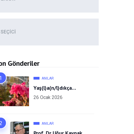
SEÇICI
on Gönderiler
ANILAR
Yaş(l)a(n/l)dıkça…
26 Ocak 2026
ANILAR
Prof. Dr Uğur Kaynak