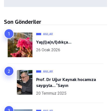
Son Gönderiler
ANILAR
Yaş(l)a(n/l)dıkça…
26 Ocak 2026
ANILAR
Prof. Dr Uğur Kaynak hocamıza
saygıyla… “Sayın
20 Temmuz 2025
ANILAR