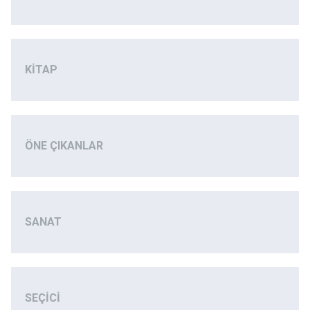
KITAP
ÖNE ÇIKANLAR
SANAT
SEÇICI