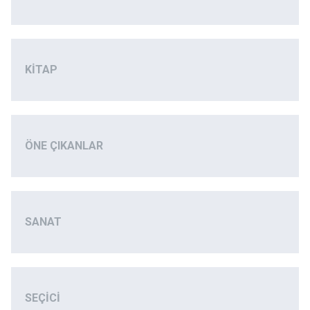
KITAP
ÖNE ÇIKANLAR
SANAT
SEÇICI