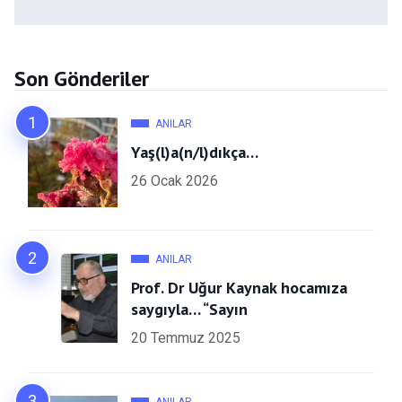
Son Gönderiler
ANILAR
Yaş(l)a(n/l)dıkça…
26 Ocak 2026
ANILAR
Prof. Dr Uğur Kaynak hocamıza
saygıyla… “Sayın
20 Temmuz 2025
ANILAR