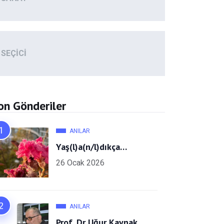
SEÇICI
on Gönderiler
ANILAR
Yaş(l)a(n/l)dıkça…
26 Ocak 2026
ANILAR
Prof. Dr Uğur Kaynak