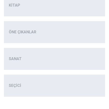
KITAP
ÖNE ÇIKANLAR
SANAT
SEÇICI