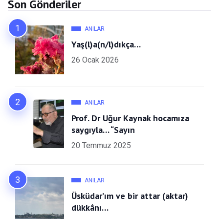
Son Gönderiler
ANILAR
Yaş(l)a(n/l)dıkça…
26 Ocak 2026
ANILAR
Prof. Dr Uğur Kaynak hocamıza
saygıyla… “Sayın
20 Temmuz 2025
ANILAR
Üsküdar’ım ve bir attar (aktar)
dükkânı…