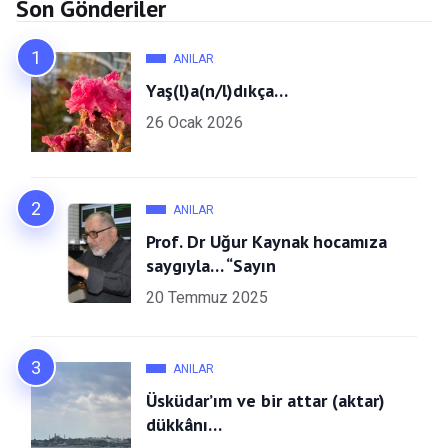
Son Gönderiler
ANILAR
Yaş(l)a(n/l)dıkça…
26 Ocak 2026
ANILAR
Prof. Dr Uğur Kaynak hocamıza
saygıyla… “Sayın
20 Temmuz 2025
ANILAR
Üsküdar’ım ve bir attar (aktar)
dükkânı…