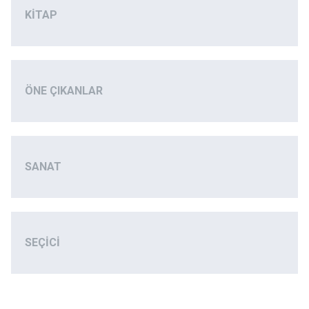
KITAP
ÖNE ÇIKANLAR
SANAT
SEÇICI