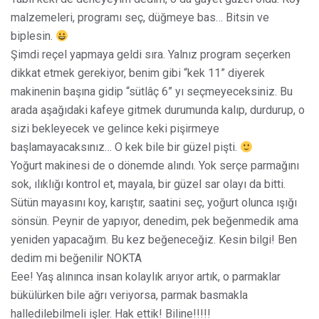
malzemeleri, programı seç, düğmeye bas… Bitsin ve
biplesin.
Şimdi reçel yapmaya geldi sıra. Yalnız program seçerken
dikkat etmek gerekiyor, benim gibi “kek 11” diyerek
makinenin başına gidip “sütlâç 6” yı seçmeyeceksiniz. Bu
arada aşağıdaki kafeye gitmek durumunda kalıp, durdurup, o
sizi bekleyecek ve gelince keki pişirmeye
başlamayacaksınız… O kek bile bir güzel pişti.
Yoğurt makinesi de o dönemde alındı. Yok serçe parmağını
sok, ılıklığı kontrol et, mayala, bir güzel sar olayı da bitti.
Sütün mayasını koy, karıştır, saatini seç, yoğurt olunca ışığı
sönsün. Peynir de yapıyor, denedim, pek beğenmedik ama
yeniden yapacağım. Bu kez beğeneceğiz. Kesin bilgi! Ben
dedim mi beğenilir NOKTA
Eee! Yaş alınınca insan kolaylık arıyor artık, o parmaklar
bükülürken bile ağrı veriyorsa, parmak basmakla
halledilebilmeli işler. Hak ettik! Biline!!!!!