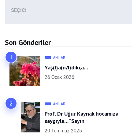
SEÇICI
Son Gönderiler
ANILAR
Yaş(l)a(n/l)dıkça…
26 Ocak 2026
ANILAR
Prof. Dr Uğur Kaynak hocamıza
saygıyla… “Sayın
20 Temmuz 2025