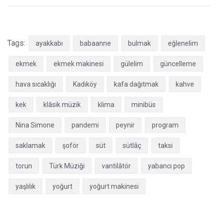
Tags:
ayakkabı
babaanne
bulmak
eğlenelim
ekmek
ekmek makinesi
gülelim
güncelleme
hava sıcaklığı
Kadıköy
kafa dağıtmak
kahve
kek
klâsik müzik
klima
minibüs
Nina Simone
pandemi
peynir
program
saklamak
şoför
süt
sütlâç
taksi
torun
Türk Müziği
vantilâtör
yabancı pop
yaşlılık
yoğurt
yoğurt makinesi