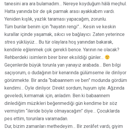
tanesini ara ara bulamadım… Nereye koyduğum hâlâ meçhul.
Hatta yanında bir de şık parmak arası ayakkabım vardı.
Yeniden kışlık, yazlık taraması yapacağım, zorunlu.
Tüm bunlar benim için “hayatın rengi”… Kesin ve keskin
kurallar içinde yaşamak, sıkıcı ve bağlayıcı. Zaten yeterince
stres yüklüyüz… Bu tür olaylara hoş yanından bakarak,
kendinle eğlenmek çok gerekli bence. Yarının ne olacak?
Rehberdeki isimlerin birer birer eksildiği günler…
Geçenlerde büyük torunla yan yanayız arabada… Ben bilgi
saçıyorum, o dudağının bir kenarında gülümseme ile dinliyor
görünmekte. Bir anda “babaannem ve ben” modunda gördüm
kendimi… Öyle dinliyor. Direkt sordum, huyum işte. Ağzında
geveledi, kırmamak için, anladım. Ben ki babaannem
dinlediğim müzikleri beğenmediği gün kendime bir söz
vermiştim “ileride böyle olmayacağım” diye… Çocuklarda
pes ettim, torunlara varamadan.
Dur, bizim zamanları methedeyim… Bir zerâfet vardı, giyim