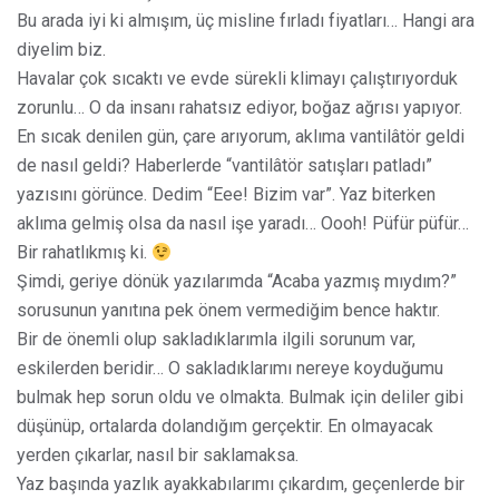
Bu arada iyi ki almışım, üç misline fırladı fiyatları… Hangi ara
diyelim biz.
Havalar çok sıcaktı ve evde sürekli klimayı çalıştırıyorduk
zorunlu… O da insanı rahatsız ediyor, boğaz ağrısı yapıyor.
En sıcak denilen gün, çare arıyorum, aklıma vantilâtör geldi
de nasıl geldi? Haberlerde “vantilâtör satışları patladı”
yazısını görünce. Dedim “Eee! Bizim var”. Yaz biterken
aklıma gelmiş olsa da nasıl işe yaradı… Oooh! Püfür püfür…
Bir rahatlıkmış ki.
Şimdi, geriye dönük yazılarımda “Acaba yazmış mıydım?”
sorusunun yanıtına pek önem vermediğim bence haktır.
Bir de önemli olup sakladıklarımla ilgili sorunum var,
eskilerden beridir… O sakladıklarımı nereye koyduğumu
bulmak hep sorun oldu ve olmakta. Bulmak için deliler gibi
düşünüp, ortalarda dolandığım gerçektir. En olmayacak
yerden çıkarlar, nasıl bir saklamaksa.
Yaz başında yazlık ayakkabılarımı çıkardım, geçenlerde bir