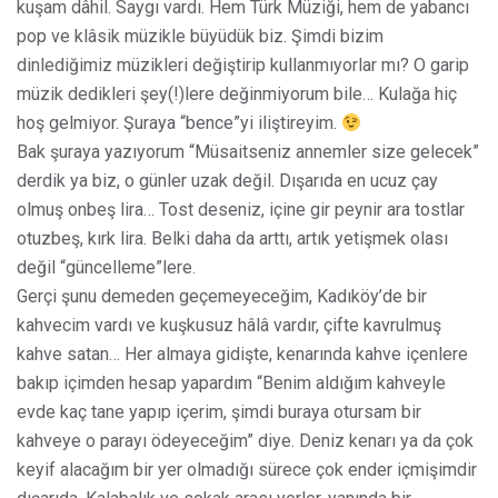
kuşam dâhil. Saygı vardı. Hem Türk Müziği, hem de yabancı
pop ve klâsik müzikle büyüdük biz. Şimdi bizim
dinlediğimiz müzikleri değiştirip kullanmıyorlar mı? O garip
müzik dedikleri şey(!)lere değinmiyorum bile… Kulağa hiç
hoş gelmiyor. Şuraya “bence”yi iliştireyim.
Bak şuraya yazıyorum “Müsaitseniz annemler size gelecek”
derdik ya biz, o günler uzak değil. Dışarıda en ucuz çay
olmuş onbeş lira… Tost deseniz, içine gir peynir ara tostlar
otuzbeş, kırk lira. Belki daha da arttı, artık yetişmek olası
değil “güncelleme”lere.
Gerçi şunu demeden geçemeyeceğim, Kadıköy’de bir
kahvecim vardı ve kuşkusuz hâlâ vardır, çifte kavrulmuş
kahve satan… Her almaya gidişte, kenarında kahve içenlere
bakıp içimden hesap yapardım “Benim aldığım kahveyle
evde kaç tane yapıp içerim, şimdi buraya otursam bir
kahveye o parayı ödeyeceğim” diye. Deniz kenarı ya da çok
keyif alacağım bir yer olmadığı sürece çok ender içmişimdir