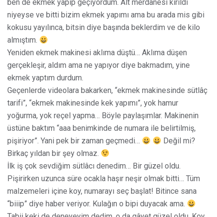
ben de ekmek yapıp geçiyordum. Alt merdanesi kırıldı
niyeyse ve bitti bizim ekmek yapımı ama bu arada mis gibi
kokusu yayılınca, bitsin diye başında beklerdim ve de kilo
almıştım.
Yeniden ekmek makinesi aklıma düştü… Aklıma düşen
gerçekleşir, aldım ama ne yapıyor diye bakmadım, yine
ekmek yaptım durdum.
Geçenlerde videolara bakarken, “ekmek makinesinde sütlâç
tarifi”, “ekmek makinesinde kek yapımı”, yok hamur
yoğurma, yok reçel yapma… Böyle paylaşımlar. Makinenin
üstüne baktım “aaa benimkinde de numara ile belirtilmiş,
pişiriyor”. Yani pek bir zaman geçmedi…
Değil mi?
Birkaç yıldan bir şey olmaz.
İlk iş çok sevdiğim sütlâcı denedim… Bir güzel oldu.
Pişirirken uzunca süre ocakla haşır neşir olmak bitti… Tüm
malzemeleri içine koy, numarayı seç başlat! Bitince sana
“biiip” diye haber veriyor. Kulağın o bipi duyacak ama.
Tabii keki de deneyeyim dedim, o da gâyet güzel oldu. Koy