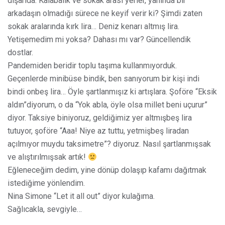
dışarıda. Kalabalık ve sokak arası yerler, yanında bir
arkadaşın olmadığı sürece ne keyif verir ki? Şimdi zaten
sokak aralarında kırk lira… Deniz kenarı altmış lira.
Yetişemedim mi yoksa? Dahası mı var? Güncellendik
dostlar.
Pandemiden beridir toplu taşıma kullanmıyorduk.
Geçenlerde minibüse bindik, ben sanıyorum bir kişi indi
bindi onbeş lira… Öyle şartlanmışız ki artışlara. Şoföre “Eksik
aldın”diyorum, o da “Yok abla, öyle olsa millet beni uçurur”
diyor. Taksiye biniyoruz, geldiğimiz yer altmışbeş lira
tutuyor, şoföre “Aaa! Niye az tuttu, yetmişbeş liradan
açılmıyor muydu taksimetre”? diyoruz. Nasıl şartlanmışsak
ve alıştırılmışsak artık!
Eğleneceğim dedim, yine dönüp dolaşıp kafamı dağıtmak
istediğime yönlendim.
Nina Simone “Let it all out” diyor kulağıma.
Sağlıcakla, sevgiyle…