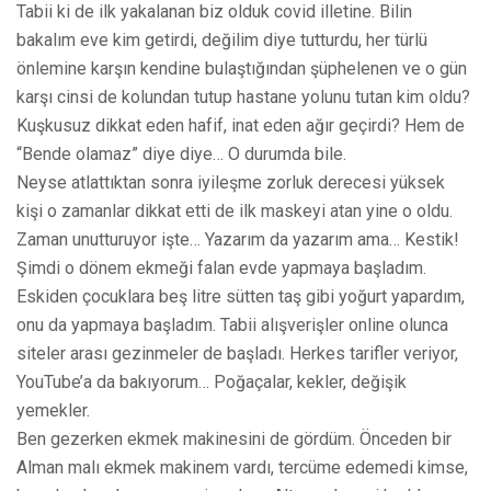
Tabii ki de ilk yakalanan biz olduk covid illetine. Bilin
bakalım eve kim getirdi, değilim diye tutturdu, her türlü
önlemine karşın kendine bulaştığından şüphelenen ve o gün
karşı cinsi de kolundan tutup hastane yolunu tutan kim oldu?
Kuşkusuz dikkat eden hafif, inat eden ağır geçirdi? Hem de
“Bende olamaz” diye diye… O durumda bile.
Neyse atlattıktan sonra iyileşme zorluk derecesi yüksek
kişi o zamanlar dikkat etti de ilk maskeyi atan yine o oldu.
Zaman unutturuyor işte… Yazarım da yazarım ama… Kestik!
Şimdi o dönem ekmeği falan evde yapmaya başladım.
Eskiden çocuklara beş litre sütten taş gibi yoğurt yapardım,
onu da yapmaya başladım. Tabii alışverişler online olunca
siteler arası gezinmeler de başladı. Herkes tarifler veriyor,
YouTube’a da bakıyorum… Poğaçalar, kekler, değişik
yemekler.
Ben gezerken ekmek makinesini de gördüm. Önceden bir
Alman malı ekmek makinem vardı, tercüme edemedi kimse,