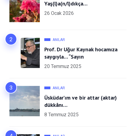
Yaş(l)a(n/l)dıkça…
26 Ocak 2026
ANILAR
Prof. Dr Uğur Kaynak hocamıza
saygıyla… “Sayın
20 Temmuz 2025
ANILAR
Üsküdar’ım ve bir attar (aktar)
dükkânı…
8 Temmuz 2025