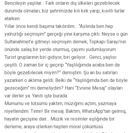
Bencileyin yaşlılar… Fark onların dış ülkeleri gezebilecek
durumda olmaları, biz şehrimizde kılı kırk yarıp, kısıtlı turlar
atarken.
Yıllar önce kendi başıma takılırdım… “Aslında ben hep
yalnızlığı seçmişim” gerçeği yine karşıma çıktı. Neyse o gün
Sultanahmet’e gitmeyi seçmişim demek, Topkapı Sarayı’nın
önünde salaş bir yerde oturmuş, çayımı yudumluyorum.
Turist gruplarının biri gidiyor, biri geliyor… Genci, yaşlısı
çeşitli. O zaman bir iç geçirip “Yaşlılığımda acaba ben de
böyle gezebilecek miyim?” demiştim. Şu an bu satırları
yazarken o aklıma geldi. Belki de “Yaşlılığımda ben de böyle
gezeceğim” mi demeliydim? Hani “Evrene Mesaj” olayları
var derler ya. Yanıtı işte burada.
Mumumu ve tütsümü yaktım, müziğimi açtım, yazmaya
niyetlendim. Tınnn! Bir mesaj. Baktım, WhatsApp’tan gelmiş,
hayatın geçişine dair… Müzik ve resimler eşliğinde bir
derleme, araya izlerken hepten moral çöküntüsü