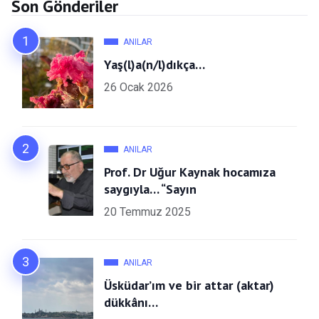
Son Gönderiler
ANILAR
Yaş(l)a(n/l)dıkça…
26 Ocak 2026
ANILAR
Prof. Dr Uğur Kaynak hocamıza
saygıyla… “Sayın
20 Temmuz 2025
ANILAR
Üsküdar’ım ve bir attar (aktar)
dükkânı…