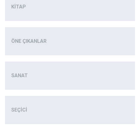
KITAP
ÖNE ÇIKANLAR
SANAT
SEÇICI