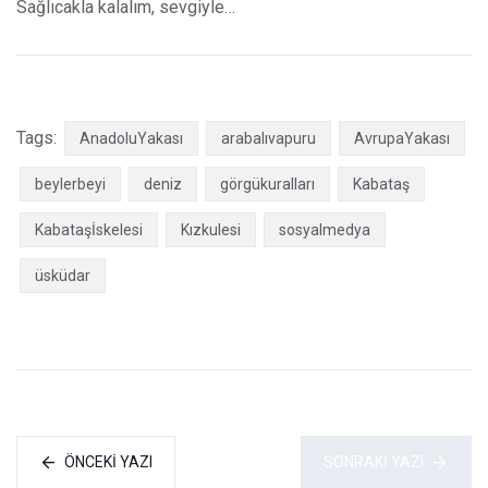
Sağlıcakla kalalım, sevgiyle…
Tags:
AnadoluYakası
arabalıvapuru
AvrupaYakası
beylerbeyi
deniz
görgükuralları
Kabataş
Kabataşİskelesi
Kızkulesi
sosyalmedya
üsküdar
ÖNCEKI YAZI
SONRAKI YAZI