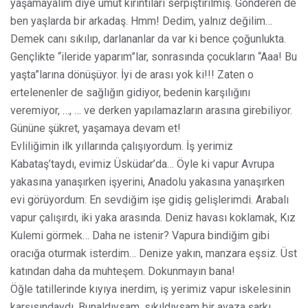
yaşamayalım diye umut kırıntıları serpiştirilmiş. Gönderen de
ben yaşlarda bir arkadaş. Hmm! Dedim, yalnız değilim…
Demek canı sıkılıp, darlananlar da var ki bence çoğunlukta.
Gençlikte “ileride yaparım”lar, sonrasında çocukların “Aaa! Bu
yaşta”larına dönüşüyor. İyi de arası yok ki!!! Zaten o
ertelenenler de sağlığın gidiyor, bedenin karşılığını
veremiyor, …, … ve derken yapılamazların arasına girebiliyor.
Gününe şükret, yaşamaya devam et!
Evliliğimin ilk yıllarında çalışıyordum. İş yerimiz
Kabataş’taydı, evimiz Üsküdar’da… Öyle ki vapur Avrupa
yakasına yanaşırken işyerini, Anadolu yakasına yanaşırken
evi görüyordum. En sevdiğim işe gidiş gelişlerimdi. Arabalı
vapur çalışırdı, iki yaka arasında. Deniz havası koklamak, Kız
Kulemi görmek… Daha ne istenir? Vapura bindiğim gibi
oracığa oturmak isterdim… Denize yakın, manzara eşsiz. Üst
katından daha da muhteşem. Dokunmayın bana!
Öğle tatillerinde kıyıya inerdim, iş yerimiz vapur iskelesinin
karşısındaydı. Bunaldıysam, sıkıldıysam bir avaza şarkı