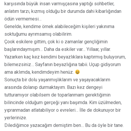
karşısında büyük insan varmışçasına yaptığı sohbetler,
anlatım tarzı, kızmış olduğu bir durumda dahi kibarlığından
ödün vermemesi…
Genelde, kendime örnek alabileceğim kişileri yakınıma
soktuğumu ayrımsamış olabilirim.
Çook eskilere gittim, çok ki o zamanlar gençliğimin
başlarındaymışım… Daha da eskiler var… Yıllaar, yıllar.
Yazarken kaç kez kendimi beyazlıklara kaptırmış buluyorum,
bilemezsiniz… Sayfanın beyazlığına tabii. Uçup gidiyorum
ama aklımda, kendimdeyim henüz.
Sonuçta bir dolu yaşanmışlıklarım ve yaşayacaklarım
arasında dolanıp durmaktayım. Bazı kez dengeyi
tutturamıyor olabilsem de toparlanmam gerektiğimin
bilincinde olduğum gerçeği yanı başımda. Kim üzülmeden,
yıpranmadan atlatabiliyor o evreleri… İlle de dokunuyor bir
yerlerinize.
Dilediğimce yazacağım demiştim ben… Bu da öyle bir tane.