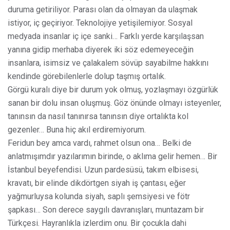
duruma getiriliyor. Parası olan da olmayan da ulaşmak
istiyor, iç geçiriyor. Teknolojiye yetişilemiyor. Sosyal
medyada insanlar iç içe sanki… Farklı yerde karşılaşsan
yanına gidip merhaba diyerek iki söz edemeyeceğin
insanlara, isimsiz ve çalakalem sövüp sayabilme hakkını
kendinde görebilenlerle dolup taşmış ortalık.
Görgü kuralı diye bir durum yok olmuş, yozlaşmayı özgürlük
sanan bir dolu insan oluşmuş. Göz önünde olmayı isteyenler,
tanınsın da nasıl tanınırsa tanınsın diye ortalıkta kol
gezenler… Buna hiç akıl erdiremiyorum.
Feridun bey amca vardı, rahmet olsun ona… Belki de
anlatmışımdır yazılarımın birinde, o aklıma gelir hemen… Bir
İstanbul beyefendisi. Uzun pardesüsü, takım elbisesi,
kravatı, bir elinde dikdörtgen siyah iş çantası, eğer
yağmurluysa kolunda siyah, saplı şemsiyesi ve fötr
şapkası… Son derece saygılı davranışları, muntazam bir
Türkçesi. Hayranlıkla izlerdim onu. Bir çocukla dahi