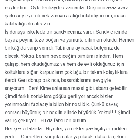
söylerdim… Öyle tenhaydı o zamanlar. Düşünün avaz avaz
şarkı söyleyebilecek zaman aralığı bulabiliyordum, insan
kalabalığı olmaksızın.
İş dönüşü iskelede bir sandviççimiz vardı. Sandviç içinde
beyaz peynir, taze soğan ve yumurta dilimleri olurdu. Hemen
bir kâğıda sarıp verirdi. Tabii ona ayıracak bütçeniz de
olacak. Yoksa, benim sevdiceğim simitimi alırdım. Hem
çalışıp, hem okuduğumuz ve hem de evli olduğunuz için
koltuklara sığan karpuzların çokluğu, bir takım kolaylıklara
iterdi. Geri dönüp bakınca, başardıklarımı sevgiyle
anıyorum… Ben! Kime anlatsan masal gibi, abartı gelebilir.
Şimdi farklı zorluklara göğüs geriliyor ancak bizler
yetinmesini fazlasıyla bilen bir nesildik. Çünkü savaş
sonrası büyümüş bir neslin elinde büyüdük. Yoktu!!!! Şimdi
var, iç çekiliyor… Bu da farklı bir durum.
Her şey ortalarda… Giysiler, yemekler paylaşılıyor, gidilen
yerler… Görsellere vurgulamalar yapılarak, daha da çekici