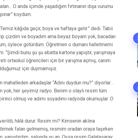
falan… O anda içimde yaşadığım fırtınanın dışa vurumu
upınar” koydum.
emiz kâğıda geçir, boya ve haftaya getir.” dedi. Tabii
irip çizdim ve boyadım ama beyaz boyam yok, bacadan
rum, öylece götürdüm. Öğretmen o dumanı halletmemi
m. “Şimdi bunu şu şu ebatta kartona yapıştır, yarışmaya
i ortaokul öğrencileri için bir yarışma açmış, canım
olduğumuz için duymamışız.
en mahalleden arkadaşlar “Adını duydun mu?” diyorlar…
m yok, her şeyimiz radyo. Benim o olaylı resim tüm
a birinci olmuş ve adımı soyadımı radyoda okumuşlar. O
verildi, hâlâ durur. Resim mi? Kimsenin aklına
ndirmek falan gelmemiş, resmim oradan oraya taşırken
ım, yapıştırdım, salonda şu an. Oysa resim Galatasaray