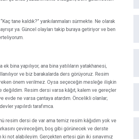
 “Kaç tane kaldık?” yankılanmaları sürmekte. Ne olarak
ayrışır ya. Güncel olayları takip buraya getiriyor ve ben
erteliyorum.
ek bina yapılıyor, ana bina yatılıların yatakhanesi,
lanılıyor ve biz barakalarda ders görüyoruz. Resim
 gereken önem verilmez. Oysa seçeceğin mesleğe ilişkin
e değildim. Resim dersi varsa kâğıt, kalem ve gereçler
ve evde ne varsa çantaya atardım. Öncelikli olanlar;
ödevler yapılırdı tarafımca.
günü resim dersi de var ama temiz resim kâğıdım yok ve
 arkasını çevireceğim, boş gibi görünecek ve derste
ki not alabileyim. Gerçekten ertesi gün iki sınavımız