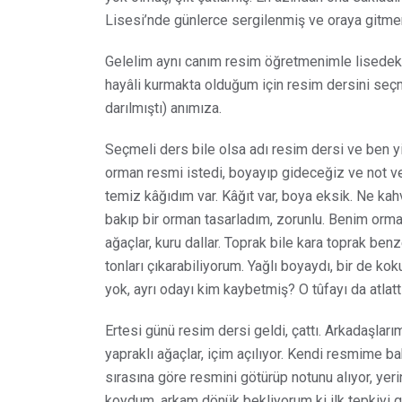
Lisesi’nde günlerce sergilenmiş ve oraya gitme
Gelelim aynı canım resim öğretmenimle lisedeki
hayâli kurmakta olduğum için resim dersini se
darılmıştı) anımıza.
Seçmeli ders bile olsa adı resim dersi ve ben yi
orman resmi istedi, boyayıp gideceğiz ve not ve
temiz kâğıdım var. Kâğıt var, boya eksik. Ne kah
bakıp bir orman tasarladım, zorunlu. Benim orm
ağaçlar, kuru dallar. Toprak bile kara toprak benz
tonları çıkarabiliyorum. Yağlı boyaydı, bir de ko
yok, ayrı odayı kim kaybetmiş? O tûfayı da atlatt
Ertesi günü resim dersi geldi, çattı. Arkadaşlar
yapraklı ağaçlar, içim açılıyor. Kendi resmime
sırasına göre resmini götürüp notunu alıyor, yer
koydum, arkam dönük bekliyorum ki ilk tepkiyi