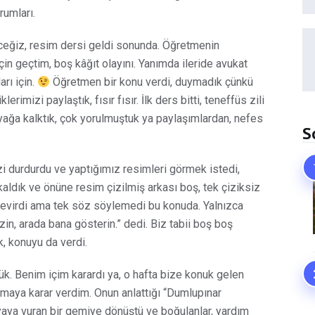
rumları.
neceğiz, resim dersi geldi sonunda. Öğretmenin
in geçtim, boş kâğıt olayını. Yanımda ileride avukat
rı için.
Öğretmen bir konu verdi, duymadık çünkü
erimizi paylaştık, fısır fısır. İlk ders bitti, teneffüs zili
yağa kalktık, çok yorulmuştuk ya paylaşımlardan, nefes
S
 durdurdu ve yaptığımız resimleri görmek istedi,
kaldık ve önüne resim çizilmiş arkası boş, tek çiziksiz
, çevirdi ama tek söz söylemedi bu konuda. Yalnızca
izin, arada bana gösterin.” dedi. Biz tabii boş boş
k, konuyu da verdi.
ük. Benim içim karardı ya, o hafta bize konuk gelen
pmaya karar verdim. Onun anlattığı “Dumlupınar
 kayaya vuran bir gemiye dönüştü ve boğulanlar, yardım