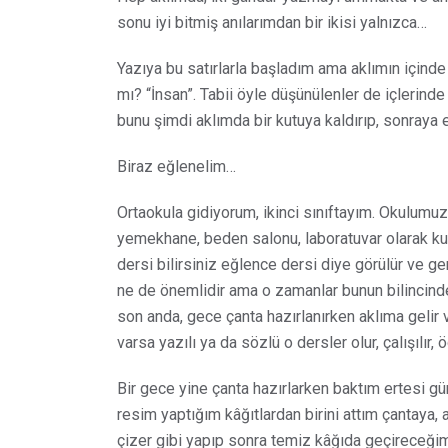
sonu iyi bitmiş anılarımdan bir ikisi yalnızca…
Yazıya bu satırlarla başladım ama aklımın içinde
mı? “İnsan”. Tabii öyle düşünülenler de içlerinde 
bunu şimdi aklımda bir kutuya kaldırıp, sonraya 
Biraz eğlenelim…
Ortaokula gidiyorum, ikinci sınıftayım. Okulumuza 
yemekhane, beden salonu, laboratuvar olarak kul
dersi bilirsiniz eğlence dersi diye görülür ve
ne de önemlidir ama o zamanlar bunun bilincind
son anda, gece çanta hazırlanırken aklıma gelir 
varsa yazılı ya da sözlü o dersler olur, çalışılır, 
Bir gece yine çanta hazırlarken baktım ertesi 
resim yaptığım kâğıtlardan birini attım çantaya,
çizer gibi yapıp sonra temiz kâğıda geçireceğim 