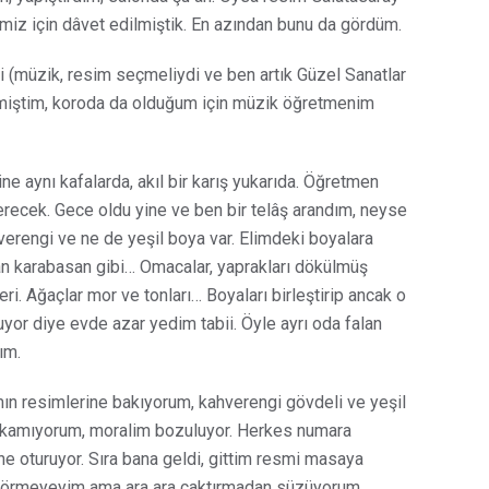
miz için dâvet edilmiştik. En azından bunu da gördüm.
 (müzik, resim seçmeliydi ve ben artık Güzel Sanatlar
çmiştim, koroda da olduğum için müzik öğretmenim
ne aynı kafalarda, akıl bir karış yukarıda. Öğretmen
recek. Gece oldu yine ve ben bir telâş arandım, neyse
verengi ve ne de yeşil boya var. Elimdeki boyalara
an karabasan gibi… Omacalar, yaprakları dökülmüş
eri. Ağaçlar mor ve tonları… Boyaları birleştirip ancak o
kuyor diye evde azar yedim tabii. Öyle ayrı oda falan
ım.
ımın resimlerine bakıyorum, kahverengi gövdeli ve yeşil
 bakamıyorum, moralim bozuluyor. Herkes numara
ine oturuyor. Sıra bana geldi, gittim resmi masaya
 görmeyeyim ama ara ara çaktırmadan süzüyorum.