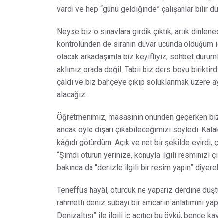
vardı ve hep “günü geldiğinde” çalışanlar bilir du
Neyse biz o sınavlara girdik çıktık, artık dinle
kontrolünden de sıranın duvar ucunda olduğum iç
olacak arkadaşımla biz keyifliyiz, sohbet durumla
aklımız orada değil. Tabii biz ders boyu biriktirdikl
çaldı ve biz bahçeye çıkıp soluklanmak üzere a
alacağız.
Öğretmenimiz, masasının önünden geçerken bizi
ancak öyle dışarı çıkabileceğimizi söyledi. Kala
kâğıdı götürdüm. Açık ve net bir şekilde evirdi
“Şimdi oturun yerinize, konuyla ilgili resminizi ç
bakınca da “denizle ilgili bir resim yapın” diyere
Teneffüs hayâl, oturduk ne yaparız derdine düşt
rahmetli deniz subayı bir amcanın anlatımını ya
Denizaltısı” ile ilgili iç acıtıcı bu öykü, bende