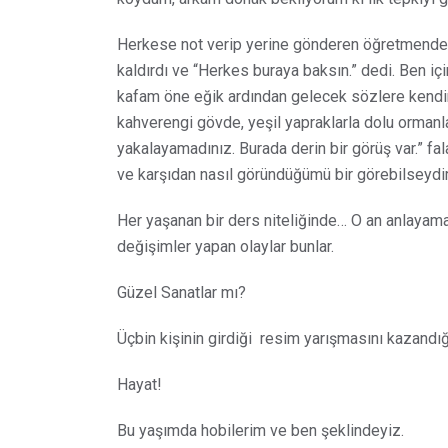
Herkese not verip yerine gönderen öğretmenden 
kaldırdı ve “Herkes buraya baksın.” dedi. Ben i
kafam öne eğik ardından gelecek sözlere kendim
kahverengi gövde, yeşil yapraklarla dolu ormanla
yakalayamadınız. Burada derin bir görüş var.” fa
ve karşıdan nasıl göründüğümü bir görebilseydim
Her yaşanan bir ders niteliğinde… O an anlaya
değişimler yapan olaylar bunlar.
Güzel Sanatlar mı?
Üçbin kişinin girdiği
resim yarışmasını kazandı
Hayat!
Bu yaşımda hobilerim ve ben şeklindeyiz.