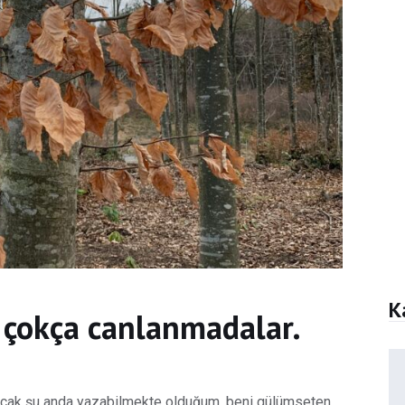
K
 çokça canlanmadalar.
ncak şu anda yazabilmekte olduğum, beni gülümseten