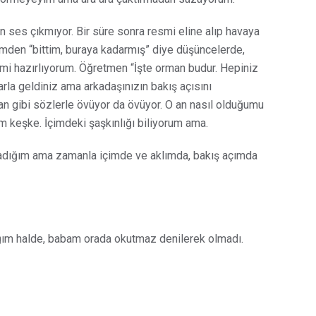
ses çıkmıyor. Bir süre sonra resmi eline alıp havaya
çimden “bittim, buraya kadarmış” diye düşüncelerde,
i hazırlıyorum. Öğretmen “İşte orman budur. Hepiniz
rla geldiniz ama arkadaşınızın bakış açısını
lan gibi sözlerle övüyor da övüyor. O an nasıl olduğumu
 keşke. İçimdeki şaşkınlığı biliyorum ama.
madığım ama zamanla içimde ve aklımda, bakış açımda
ğım halde, babam orada okutmaz denilerek olmadı.