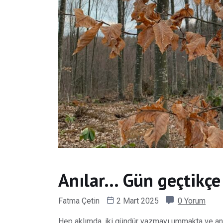
Anılar… Gün geçtikçe
Fatma Çetin
2 Mart 2025
0 Yorum
Hep aklımda, iki gündür yazmayı ummakta ve a