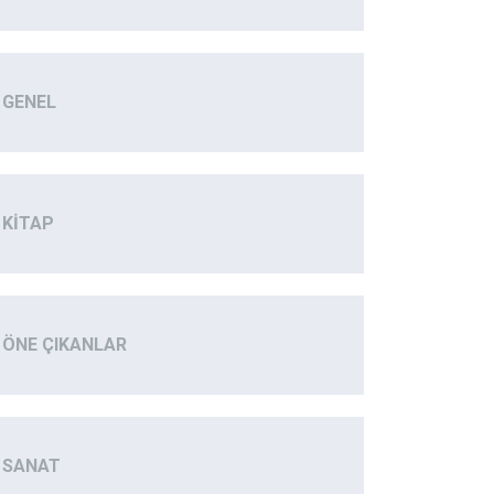
GENEL
KITAP
ÖNE ÇIKANLAR
SANAT