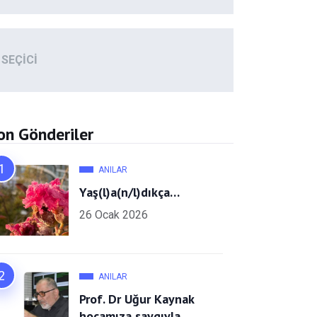
SEÇICI
on Gönderiler
ANILAR
Yaş(l)a(n/l)dıkça…
26 Ocak 2026
ANILAR
Prof. Dr Uğur Kaynak
hocamıza saygıyla…