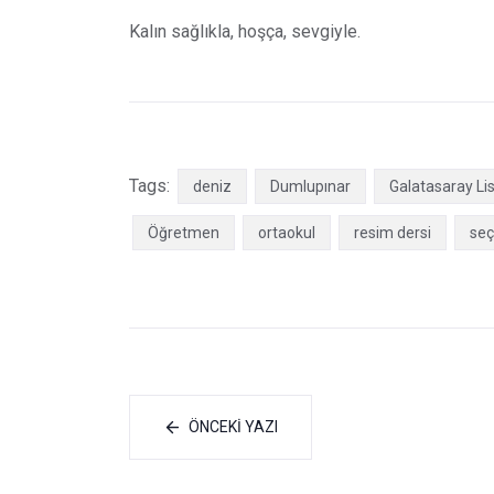
Kalın sağlıkla, hoşça, sevgiyle.
Tags:
deniz
Dumlupınar
Galatasaray Lis
Öğretmen
ortaokul
resim dersi
seç
ÖNCEKI YAZI