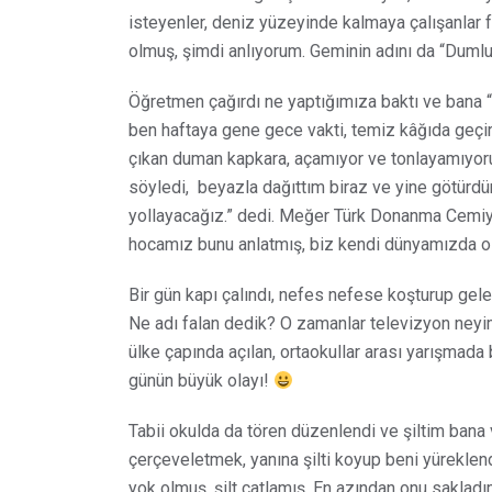
isteyenler, deniz yüzeyinde kalmaya çalışanlar 
olmuş, şimdi anlıyorum. Geminin adını da “Duml
Öğretmen çağırdı ne yaptığımıza baktı ve bana “T
ben haftaya gene gece vakti, temiz kâğıda geç
çıkan duman kapkara, açamıyor ve tonlayamıyo
söyledi,
beyazla dağıttım biraz ve yine götürdü
yollayacağız.” dedi. Meğer Türk Donanma Cemiyet
hocamız bunu anlatmış, biz kendi dünyamızda 
Bir gün kapı çalındı, nefes nefese koşturup gel
Ne adı falan dedik? O zamanlar televizyon neyi
ülke çapında açılan, ortaokullar arası yarışmad
günün büyük olayı!
Tabii okulda da tören düzenlendi ve şiltim bana 
çerçeveletmek, yanına şilti koyup beni yürekle
yok olmuş, şilt çatlamış. En azından onu saklad