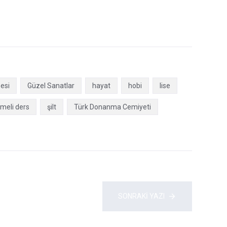
esi
Güzel Sanatlar
hayat
hobi
lise
meli ders
şilt
Türk Donanma Cemiyeti
SONRAKI YAZI