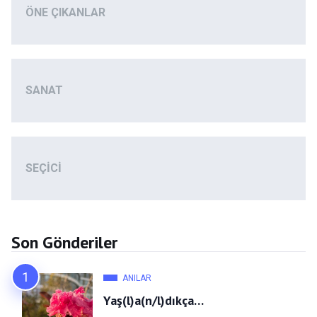
ÖNE ÇIKANLAR
SANAT
SEÇICI
Son Gönderiler
ANILAR
Yaş(l)a(n/l)dıkça…